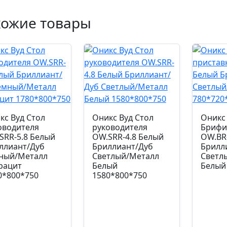
хожие товары
кс Вуд Стол
Оникс Вуд Стол
Оникс
оводителя
руководителя
Брифи
SRR-5.8 Белый
OW.SRR-4.8 Белый
OW.BR
ллиант/Дуб
Бриллиант/Дуб
Брилл
ный/Металл
Светлый/Металл
Светл
рацит
Белый
Белый
0*800*750
1580*800*750