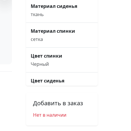
Материал сиденья
ткань
Материал спинки
сетка
Цвет спинки
Черный
Цвет сиденья
Серый
Добавить в заказ
Основание кресла
пятилучье, d640,
Нет в наличии
металлическое
хромированное