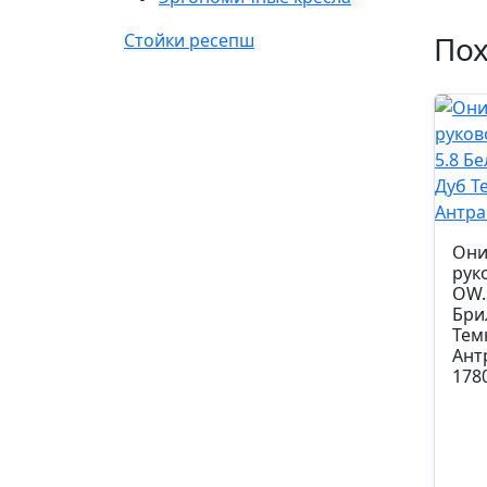
Стойки ресепш
По
Они
рук
OW.
Бри
Тем
Ант
178