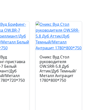
Ролики
d50/PP
Механизм
топ-ган
Газпатрон мм.
 Вуд
Оникс Вуд Стол
100
нг-приставка
руководителя
-7 Белый
OW.SRR-5.8 Дуб
иант/Дуб
Аттик/Дуб Темный/
Страна производства
ый/Металл
Металл Антрацит
 780*720*750
1780*800*750
Китай
Допустимая нагрузка кг.
120.0