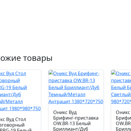
хожие товары
Оникс Вуд
Оникс
Брифинг-приставка
Брифи
кс Вуд Стол
OW.BR-13 Белый
OW.BR
еговорный
Бриллиант/Дуб
Брилл
PRG-19 Белый