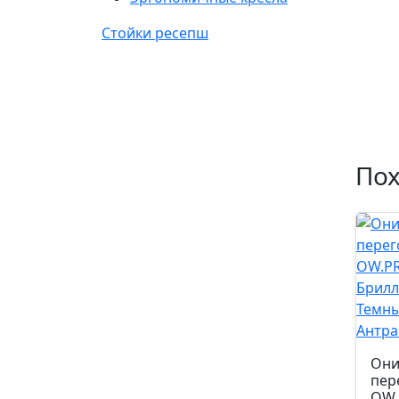
Стойки ресепш
По
Они
пер
OW.