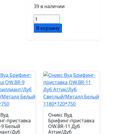
39 в наличии
Основание кресла
Количество
пятилучье, d680,
товара
алюминий
В корзину
Ялта
Стол
Подлокотники
переговорный
обтянутые кожей в цвет
LT.SP-
кресла
1
Вяз
Благородный
Ролики
2400*1200*750
d65/PU
Механизм
мультиблок
 Вуд
Оникс Вуд
нг-приставка
Брифинг-приставка
-9 Белый
OW.BR-11 Дуб
Газпатрон мм.
иант/Дуб
Аттик/Дуб