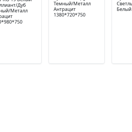
Темный/Металл
Светл
ллиант/Дуб
Антрацит
Белый
ный/Металл
1380*720*750
рацит
0*980*750
Артикул: УЧ-00000867
Артику
кул: УЧ-00000710
14686,00
₽
1470
58,40
₽
Подробнее
П
Подробнее