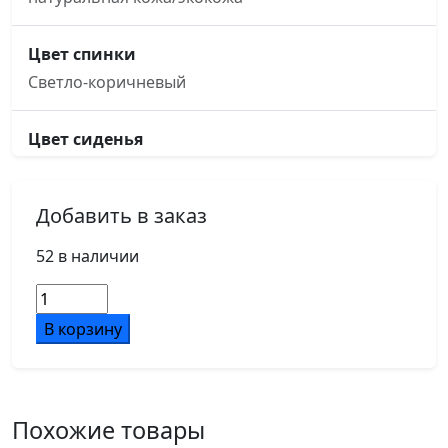
Цвет спинки
Светло-коричневый
Цвет сиденья
Светло-коричневый
Добавить в заказ
Основание кресла
четырехлучье, d680, алюминий
52 в наличии
Количество
Подлокотники
товара
В корзину
обтянутые кожей в цвет кресла
Ялта
Шкаф
узкий
Механизм
LT.SU-
без регулировки
Похожие товары
2.2