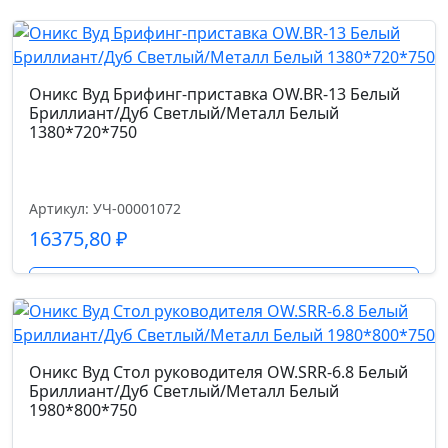
R
Страна производства
(L)
Китай
Акация
Лорка
Оникс Вуд Брифинг-приставка OW.BR-13 Белый
400*450*1195
Бриллиант/Дуб Светлый/Металл Белый
Допустимая нагрузка кг.
1380*720*750
150.0
Код цвета
Артикул: УЧ-00001072
натуральная кожа (1A-MB915)/экокожа
16375,80
₽
Гарантийный срок
Подробнее
5 лет
Размер габариты, см.
Оникс Вуд Стол руководителя OW.SRR-6.8 Белый
Бриллиант/Дуб Светлый/Металл Белый
68*68*85
1980*800*750