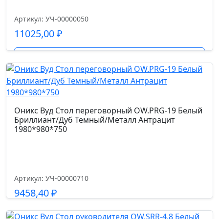
Ширина сиденья см.
52.0
Артикул: УЧ-00000050
11025,00
₽
Глубина сиденья см.
Подробнее
47
Высота спинки см.
44
Оникс Вуд Стол переговорный OW.PRG-19 Белый
Бриллиант/Дуб Темный/Металл Антрацит
Высота от пола до сиденья см.
1980*980*750
44
Высота подлокотников от пола см.
Артикул: УЧ-00000710
65
9458,40
₽
Подробнее