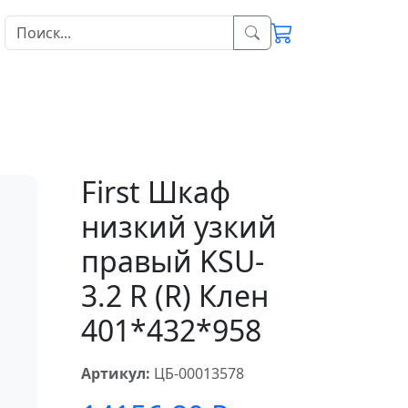
First Шкаф
низкий узкий
правый KSU-
3.2 R (R) Клен
401*432*958
Артикул:
ЦБ-00013578