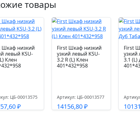
хожие товары
st Шкаф низкий
First Шкаф низкий
First 
ий левый KSU-
узкий левый KSU-
узкий 
(L) Клен
3.2 R (L) Клен
3.1 (L)
*432*958
401*432*958
401*4
кул: ЦБ-00013575
Артикул: ЦБ-00013577
Артику
757,60
₽
14156,80
₽
1013
Подробнее
Подробнее
П