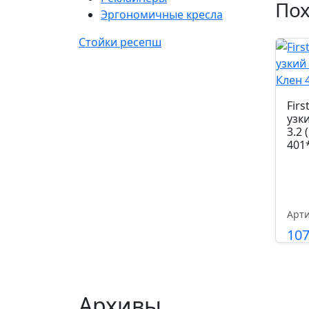
По
Эргономичные кресла
Стойки ресепш
Fir
узк
3.2 
401
Арти
10
Архивы