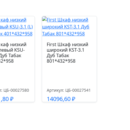
Шкаф низкий
First Шкаф низкий
левый KSU-
широкий KST-3.1
 Дуб Табак
Дуб Табак
32*958
801*432*958
л: ЦБ-00027580
Артикул: ЦБ-00027541
1,80
₽
14096,60
₽
одробнее
Подробнее