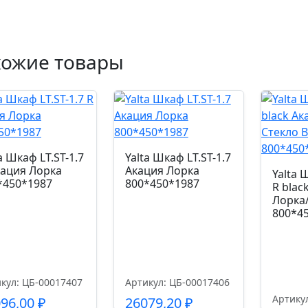
хожие товары
a Шкаф LT.ST-1.7
Yalta Шкаф LT.ST-1.7
кация Лорка
Акация Лорка
Yalta 
*450*1987
800*450*1987
R blac
Лорка/
800*4
кул: ЦБ-00017407
Артикул: ЦБ-00017406
Артику
096,00
₽
26079,20
₽