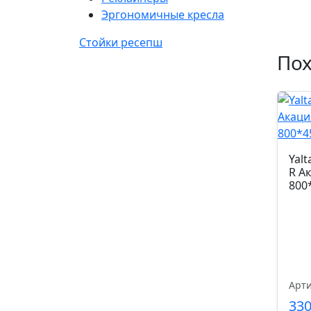
Эргономичные кресла
Стойки ресепш
По
Yalt
R А
800
Арти
33