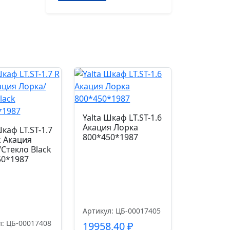
Yalta
Шкаф
узкий
LT.SU-
1.7
R
(R)
Вяз
Благородный
400*450*1987
Yalta Шкаф LT.ST-1.6
Акация Лорка
Шкаф LT.ST-1.7
800*450*1987
k Акация
Стекло Black
50*1987
Артикул: ЦБ-00017405
л: ЦБ-00017408
19958,40
₽