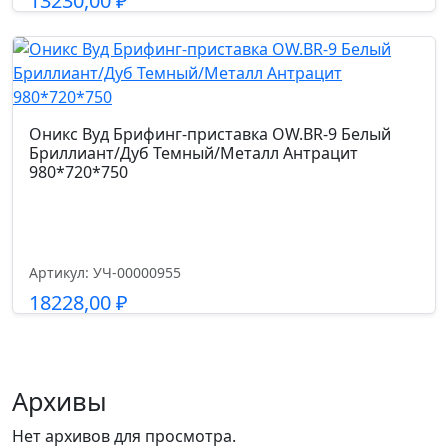
13230,00
₽
Высота от пола до сиденья см.
37-43
Подробнее
Высота подлокотников от пола см.
62-68
Оникс Вуд Брифинг-приставка OW.BR-9 Белый
Бриллиант/Дуб Темный/Металл Антрацит
980*720*750
Артикул: УЧ-00000955
18228,00
₽
Подробнее
Архивы
Нет архивов для просмотра.