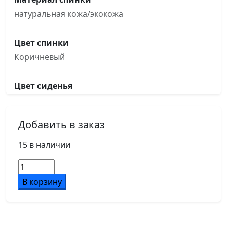
натуральная кожа/экокожа
Цвет спинки
Коричневый
Цвет сиденья
Коричневый
Добавить в заказ
Основание кресла
пятилучье, d680, алюминий
15 в наличии
Количество
Подлокотники
товара
В корзину
обтянутые кожей в цвет кресла
Ялта
Шкаф
узкий
Ролики
LT.SU-