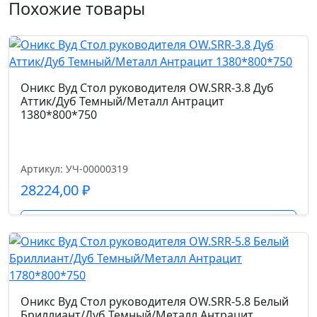
d65/PU
Похожие товары
1.10
R
Механизм
(R)
синхромеханизм
white
Снежная
Оникс Вуд Стол руководителя OW.SRR-3.8 Дуб
Патина/
Аттик/Дуб Темный/Металл Антрацит
Газпатрон мм.
1380*800*750
Стекло
60
White
400*450*1987
Страна производства
Артикул: УЧ-00000319
Китай
28224,00
₽
Допустимая нагрузка кг.
Подробнее
250.0
Код цвета
Оникс Вуд Стол руководителя OW.SRR-5.8 Белый
натуральная кожа (3A-ND9719)/экокожа
Бриллиант/Дуб Темный/Металл Антрацит