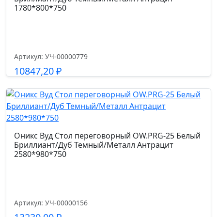
1780*800*750
Гарантийный срок
5 лет
Артикул: УЧ-00000779
Размер габариты, см.
10847,20
₽
68*68*107-113
Подробнее
Ширина сиденья см.
52.0
Оникс Вуд Стол переговорный OW.PRG-25 Белый
Глубина сиденья см.
Бриллиант/Дуб Темный/Металл Антрацит
2580*980*750
48
Высота спинки см.
50
Артикул: УЧ-00000156