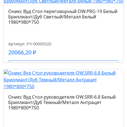
топ-ган с синхроплатой с фиксацией в 3
положениях
Оникс Вуд Стол переговорный OW.PRG-19 Белый
Бриллиант/Дуб Светлый/Металл Белый
1980*980*750
Газпатрон мм.
80
Артикул: УЧ-00000320
Страна производства
20066,20
₽
Китай
Подробнее
Допустимая нагрузка кг.
120.0
Код цвета
Оникс Вуд Стол руководителя OW.SRR-6.8 Белый
Бриллиант/Дуб Темный/Металл Антрацит
экокожа (556-14)
1980*800*750
Гарантийный срок