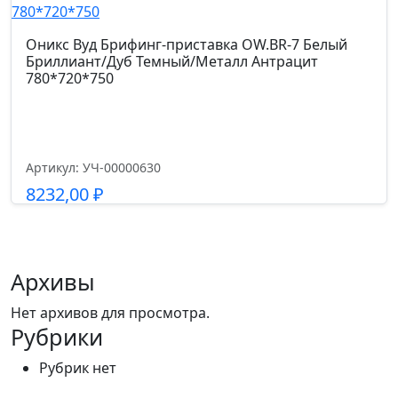
Высота подлокотников от пола см.
Оникс Вуд Брифинг-приставка OW.BR-7 Белый
63-71
Бриллиант/Дуб Темный/Металл Антрацит
780*720*750
Артикул: УЧ-00000630
8232,00
₽
Подробнее
Архивы
Нет архивов для просмотра.
Рубрики
Рубрик нет