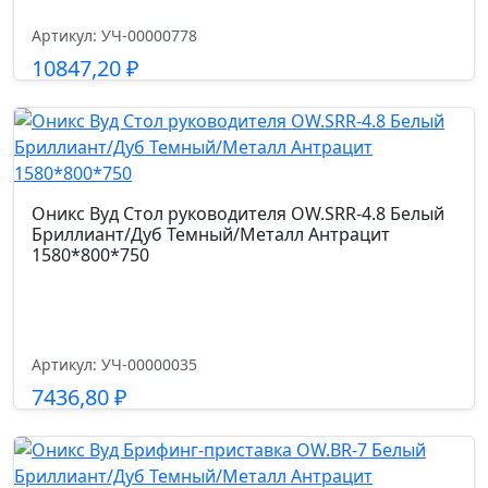
5 лет
Артикул: УЧ-00000778
10847,20
₽
Размер габариты, см.
59*60*89-97
Подробнее
Ширина сиденья см.
48.0
Оникс Вуд Стол руководителя OW.SRR-4.8 Белый
Бриллиант/Дуб Темный/Металл Антрацит
Глубина сиденья см.
1580*800*750
46
Высота спинки см.
Артикул: УЧ-00000035
47
7436,80
₽
Высота от пола до сиденья см.
Подробнее
45-53