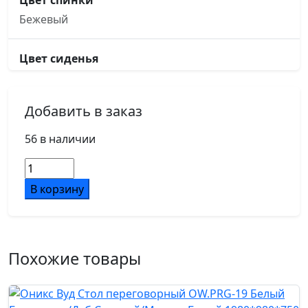
Цвет спинки
Бежевый
Цвет сиденья
Бежевый
Добавить в заказ
Основание кресла
пятилучье, d660, металлическое хромированное
56 в наличии
Количество
Подлокотники
товара
В корзину
металлические хромированные
Кресло
Lino
B2410
Ролики
Бежевый
d60/PU
Похожие товары
Механизм