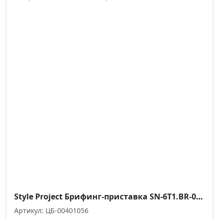
Style Project Брифинг-приставка SN-6T1.BR-003 Вяз Благородный/Металл Антрацит 980*600*750
Артикул: ЦБ-00401056