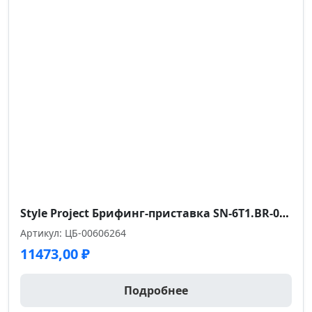
Style Project Брифинг-приставка SN-6T1.BR-003 Акация Лорка/Металл Белый 980*600*750
Артикул: ЦБ-00606264
11473,00
₽
Подробнее